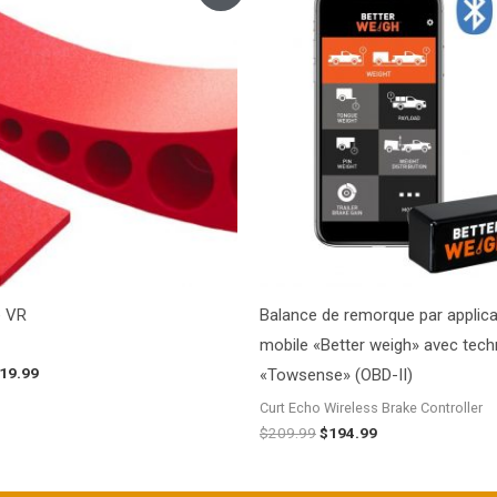
tial
actuel
initial
actuel
it :
est :
était :
est :
42.26.
$119.99.
$209.99.
$194.99.
e VR
Balance de remorque par applica
mobile «Better weigh» avec tech
19.99
«Towsense» (OBD-II)
Curt Echo Wireless Brake Controller
$
209.99
$
194.99