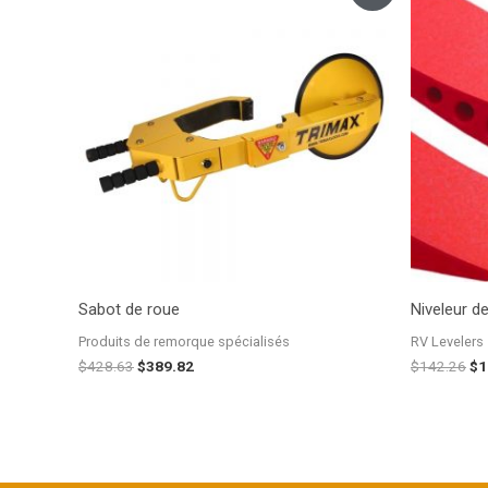
initial
actuel
ini
était :
est :
éta
$428.63.
$389.82.
$1
Sabot de roue
Niveleur d
Produits de remorque spécialisés
RV Levelers
$
428.63
$
389.82
$
142.26
$
1