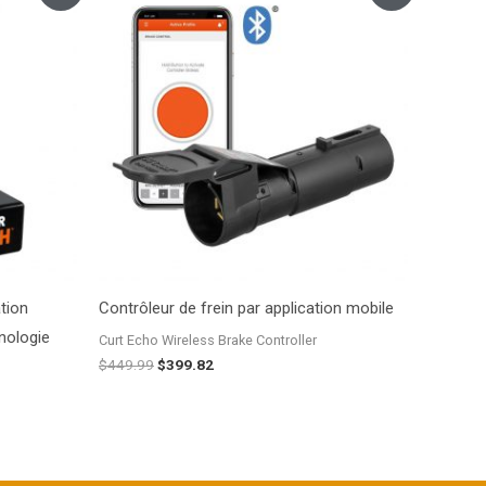
initial
actuel
était :
est :
$449.99.
$399.82.
tion
Contrôleur de frein par application mobile
nologie
Curt Echo Wireless Brake Controller
$
449.99
$
399.82