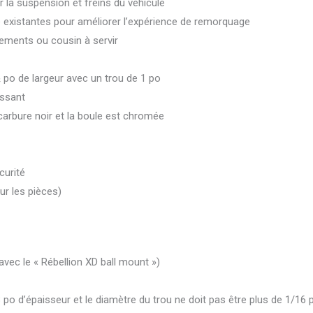
r la suspension et freins du véhicule
le existantes pour améliorer l’expérience de remorquage
ments ou cousin à servir
 po de largeur avec un trou de 1 po
issant
 carbure noir et la boule est chromée
curité
our les pièces)
vec le « Rébellion XD ball mount »)
 d’épaisseur et le diamètre du trou ne doit pas être plus de 1/16 po 