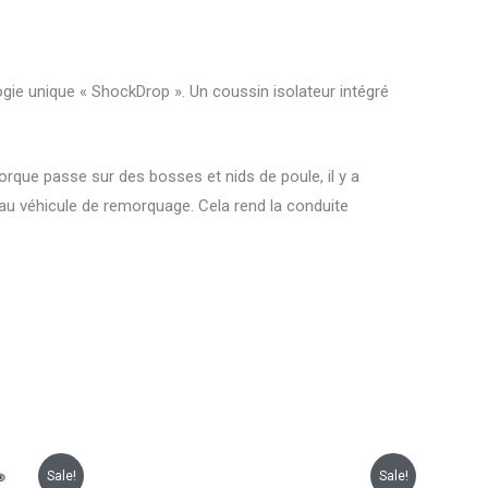
gie unique « ShockDrop ». Un coussin isolateur intégré
que passe sur des bosses et nids de poule, il y a
 au véhicule de remorquage. Cela rend la conduite
Le
Le
Sale!
Sale!
prix
prix