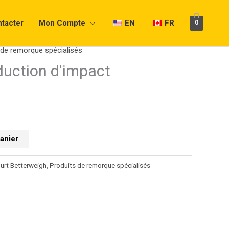
tacter
Mon Compte
EN
FR
0
 de remorque spécialisés
duction d'impact
x
tuel
 :
8.40.
panier
urt Betterweigh
,
Produits de remorque spécialisés