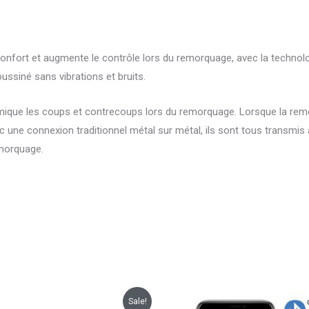
nfort et augmente le contrôle lors du remorquage, avec la technolo
ussiné sans vibrations et bruits.
mique les coups et contrecoups lors du remorquage. Lorsque la remor
ec une connexion traditionnel métal sur métal, ils sont tous transmis
morquage.
Le
Le
Le
Sale!
ix
prix
prix
prix