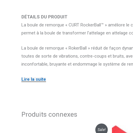
DÉTAILS DU PRODUIT
La boule de remorque « CURT RockerBall™ » améliore le co
permet à la boule de transformer l’attelage en attelage co
La boule de remorque « RokerBall » réduit de façon dyna
toutes de sorte de vibrations, contre-coups et bruits, av
inconfortable, bruyante et endommage le système de re
Lire la suite
Produits connexes
Le
Le
Le
Sale!
prix
prix
pr