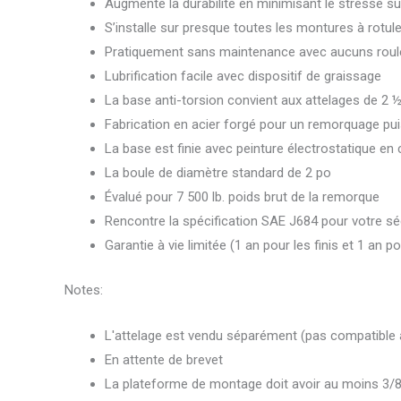
Augmente la durabilité en minimisant le stresse su
S’installe sur presque toutes les montures à rotu
Pratiquement sans maintenance avec aucuns roule
Lubrification facile avec dispositif de graissage
La base anti-torsion convient aux attelages de 2 ½
Fabrication en acier forgé pour un remorquage pu
La base est finie avec peinture électrostatique en
La boule de diamètre standard de 2 po
Évalué pour 7 500 lb. poids brut de la remorque
Rencontre la spécification SAE J684 pour votre sé
Garantie à vie limitée (1 an pour les finis et 1 an p
Notes:
L'attelage est vendu séparément (pas compatible a
En attente de brevet
La plateforme de montage doit avoir au moins 3/8 po