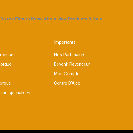
Be the First to Know About New Products & Sale
Importants
erceuse
Nos Partenaires
morque
Devenir Revendeur
Mon Compte
morque
Centre D’Aide
que spécialisés