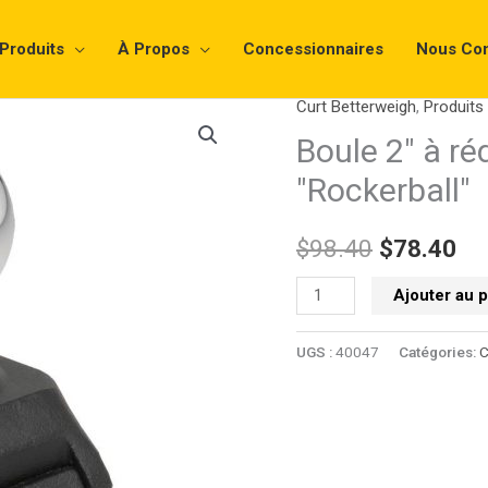
Produits
À Propos
Concessionnaires
Nous Con
Curt Betterweigh
,
Produits
quantité
Le
Le
de
Boule 2" à ré
prix
pri
Rockerball
"Rockerball"
2"
initial
ac
Cushion
$
98.40
$
78.40
était :
est
Hitch
Trailer
$98.40.
$7
Ajouter au 
Ball
(1"
UGS :
40047
Catégories:
C
Shank,
7,500
Lbs.)
#40047