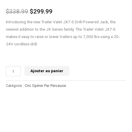
$
338.99
$
299.99
Introducing the new Trailer Valet JX7-S Drill-Powered Jack, the
newest addition to the JX Series family. The Trailer Valet JX7-S
makes it easy to raise or lower trailers up to 7,000 lbs using a 20-
24V cordless drill.
Ajouter au panier
Catégorie :
Cric Opérer Par Perceuse