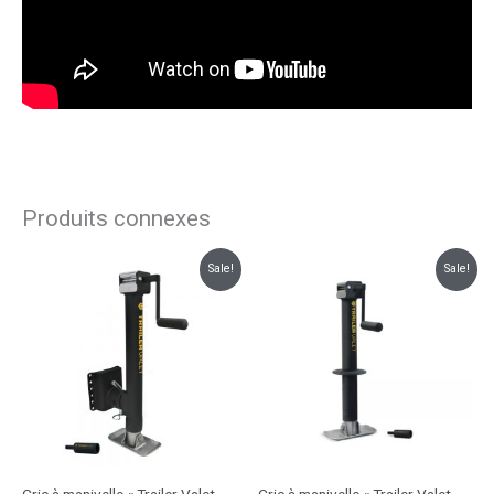
Produits connexes
Plage
Plage
Sale!
Sale!
de
de
prix :
prix :
$207.99
$174.99
à
à
$245.51
$211.96
Cric à manivelle « Trailer Valet
Cric à manivelle « Trailer Valet