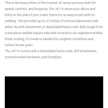
This is the heavy hitter of the trusted JX series and was built for
speed, comfort, and longevity. The JX7-S saves your elbow and
bolts to the side of your trailer frame for an easy mount with no
welding. This provides up to 27 inches of vertical adjustment with
either the drill attachment or detachable hand crank. Built tough from
a one-piece welded square tube and covered in our signature wrinkle
black coating, it’s made to handle the roughest conditions and
outlast lesser jacks.
The JX7-S comes with a detachable hand crank, drill attachment,
mount bracket hardware, and footplate.