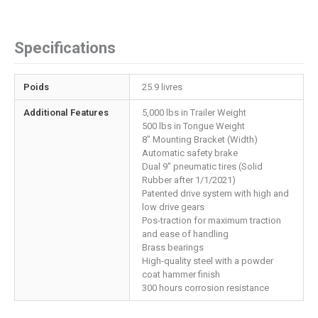
Specifications
Poids
25.9 livres
Additional Features
5,000 lbs in Trailer Weight
500 lbs in Tongue Weight
8" Mounting Bracket (Width)
Automatic safety brake
Dual 9" pneumatic tires (Solid
Rubber after 1/1/2021)
Patented drive system with high and
low drive gears
Pos-traction for maximum traction
and ease of handling
Brass bearings
High-quality steel with a powder
coat hammer finish
300 hours corrosion resistance