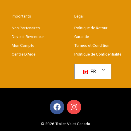
Importants
Légal
Nos Partenaires
Politique de Retour
Devenir Revendeur
Garantie
Mon Compte
Termes et Condition
Centre D’Aide
Politique de Confidentialité
FR
F
I
a
n
c
s
e
t
© 2026 Trailer Valet Canada