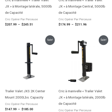
JX » à Montage latérale, 5000lb
JX » à Montage Central, 5000lb
de Capacité
de Capacité
Cric Opérer Par Perceuse
Cric Opérer Par Perceuse
$
207.99
–
$
245.51
$
174.99
–
$
211.96
Plage
Plage
Sale!
Sale!
de
de
prix :
prix :
$147.99
$224.99
à
à
$185.00
$261.95
Trailer Valet JXS 2K Center
Cric à manivelle « Trailer Valet
Mount 2000Lbs. Capacity
JX » à Montage latérale, 2000lb
de Capacité
Cric Opérer Par Perceuse
$
147.99
–
$
185.00
Cric Opérer Par Perceuse