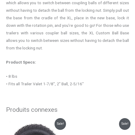
which allows you to switch between coupling balls of different sizes
without having to detach the ball from the locking nut. Simply pull out
the base from the cradle of the XL, place in the new base, lock it
down with the rotation pin, and you’re good to go! For those who use
trailers with various coupler ball sizes, the XL Custom Ball Base
allows you to switch between sizes without having to detach the ball
from the locking nut.
Product Specs:
• 8 lbs
• Fits all Trailer Valet 1-7/8″, 2″ Ball, 2-5/16″
Produits connexes
Le
Le
Le
Le
Sale!
Sale!
prix
prix
prix
prix
initial
actuel
initial
actuel