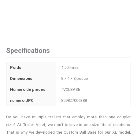
Specifications
Poids
4.50 livres
Dimensions
8 × 4 × 8 pouce
Numéro de piéces
TVXLBASE
numéro UPC
859827006388
Do you have multiple trailers that employ more than one coupler
size? At Trailer Valet, we don’t believe in one-size-fits-all solutions.
That is why we developed the Custom Ball Base for our XL model,