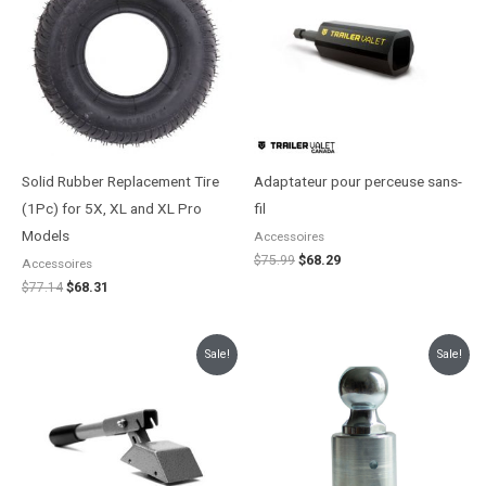
était :
est :
était :
est :
$77.14.
$68.31.
$75.99.
$68.29.
Solid Rubber Replacement Tire
Adaptateur pour perceuse sans-
(1Pc) for 5X, XL and XL Pro
fil
Models
Accessoires
$
75.99
$
68.29
Accessoires
$
77.14
$
68.31
Le
Le
Plage
Sale!
Sale!
prix
prix
de
initial
actuel
prix :
était :
est :
$116.82
$59.42.
$54.02.
à
$118.25