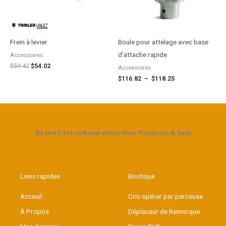
Frein à levier
Boule pour attelage avec base
d’attache rapide
Accessoires
$
59.42
$
54.02
Accessoires
$
116.82
–
$
118.25
Be the First to Know About New Products & Sale
Liens rapides
Boutique
Acceuil
Cric opérer par perceuse
À Propos
Déplaceur de Remorque