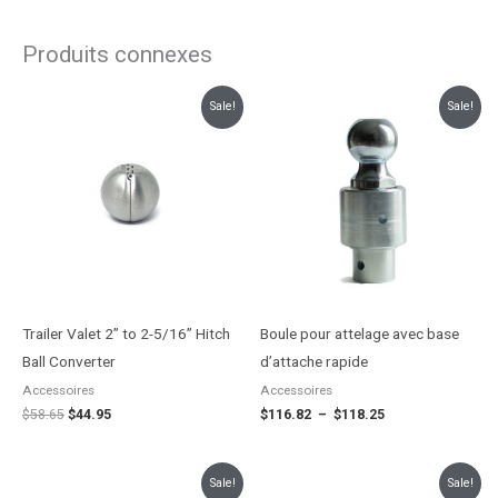
Produits connexes
Le
Le
Plage
Sale!
Sale!
prix
prix
de
initial
actuel
prix :
était :
est :
$116.82
$58.65.
$44.95.
à
$118.25
Trailer Valet 2” to 2-5/16” Hitch
Boule pour attelage avec base
Ball Converter
d’attache rapide
Accessoires
Accessoires
$
58.65
$
44.95
$
116.82
–
$
118.25
Le
Le
Le
Le
Sale!
Sale!
prix
prix
prix
prix