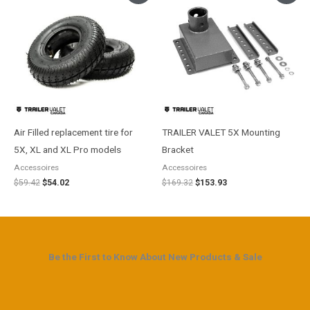
initial
actuel
initial
actuel
était :
est :
était :
est :
$59.42.
$54.02.
$169.32.
$153.93.
Air Filled replacement tire for
TRAILER VALET 5X Mounting
5X, XL and XL Pro models
Bracket
Accessoires
Accessoires
$
59.42
$
54.02
$
169.32
$
153.93
Be the First to Know About New Products & Sale