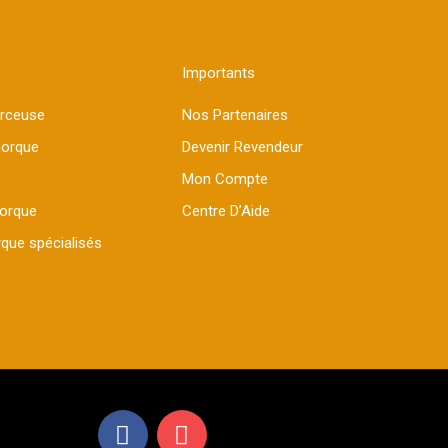
Importants
erceuse
Nos Partenaires
morque
Devenir Revendeur
Mon Compte
morque
Centre D’Aide
que spécialisés
F
I
a
n