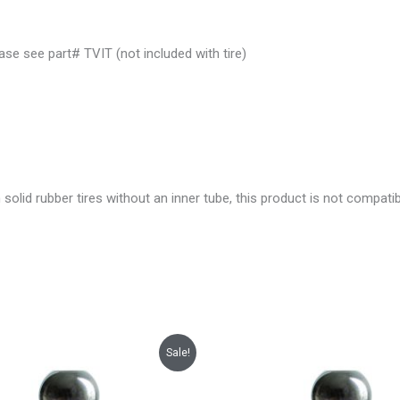
ase see part# TVIT (not included with tire)
olid rubber tires without an inner tube, this product is not compatib
Plage
Le
Le
Sale!
de
prix
prix
prix :
initial
actuel
$116.82
était :
est :