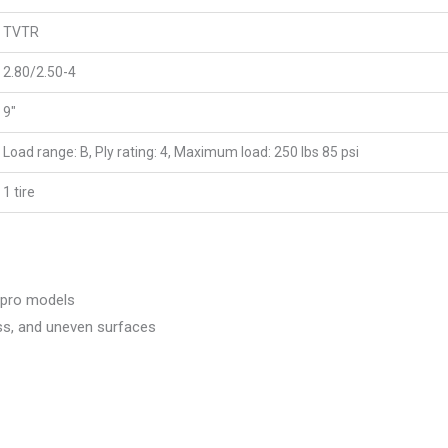
TVTR
2.80/2.50-4
9"
Load range: B, Ply rating: 4, Maximum load: 250 lbs 85 psi
1 tire
L pro models
ass, and uneven surfaces