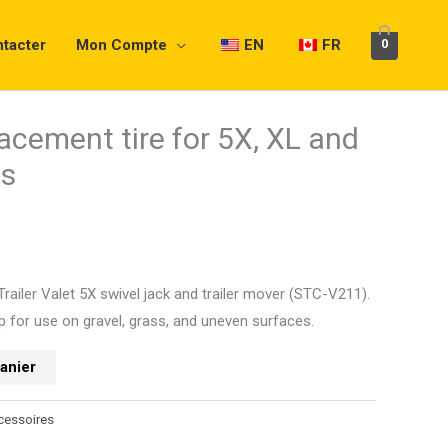
tacter
Mon Compte
EN
FR
0
placement tire for 5X, XL and
x
ls
tuel
 :
4.02.
Trailer Valet 5X swivel jack and trailer mover (STC-V211).
ip for use on gravel, grass, and uneven surfaces.
panier
cessoires