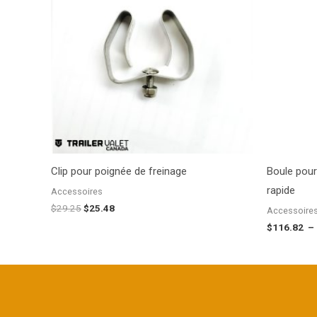
$29.25.
$25.48.
Clip pour poignée de freinage
Boule pour
rapide
Accessoires
$
29.25
$
25.48
Accessoire
$
116.82
–