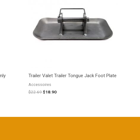
$22.69.
$18.90.
nly
Trailer Valet Trailer Tongue Jack Foot Plate
Accessoires
$
22.69
$
18.90