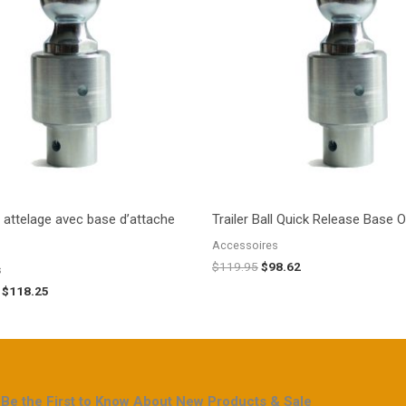
à
$119.95.
$98.62.
$118.25
 attelage avec base d’attache
Trailer Ball Quick Release Base O
Accessoires
$
119.95
$
98.62
s
$
118.25
Be the First to Know About New Products & Sale