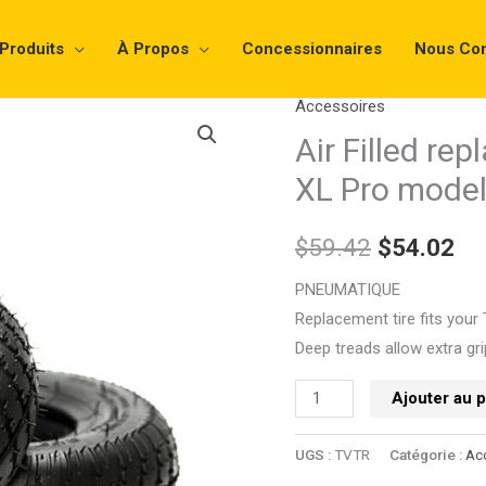
Produits
À Propos
Concessionnaires
Nous Con
Accessoires
quantité
Le
Le
de
Air Filled re
prix
pri
Air
XL Pro mode
Filled
initial
ac
replacement
$
59.42
$
54.02
était :
est
tire
for
PNEUMATIQUE
$59.42.
$5
5X,
Replacement tire fits your 
XL
Deep treads allow extra gr
and
Ajouter au 
XL
Pro
UGS :
TVTR
Catégorie :
Ac
models