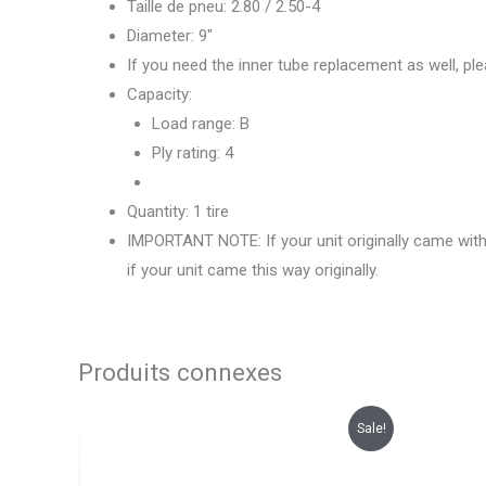
Taille de pneu: 2.80 / 2.50-4
Diameter: 9″
If you need the inner tube replacement as well, ple
Capacity:
Load range: B
Ply rating: 4
Quantity: 1 tire
IMPORTANT NOTE: If your unit originally came with s
if your unit came this way originally.
Produits connexes
Le
Le
Sale!
prix
prix
initial
actuel
était :
est :