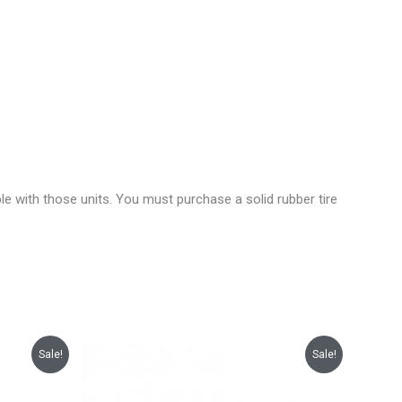
le with those units. You must purchase a solid rubber tire
Le
Le
Sale!
Sale!
prix
prix
initial
actuel
était :
est :